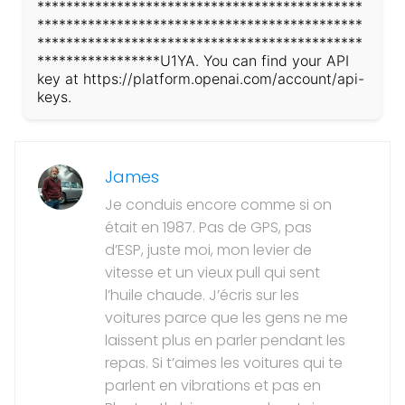
*********************************************
*********************************************
*********************************************
*****************U1YA. You can find your API
key at https://platform.openai.com/account/api-
keys.
James
Je conduis encore comme si on
était en 1987. Pas de GPS, pas
d’ESP, juste moi, mon levier de
vitesse et un vieux pull qui sent
l’huile chaude. J’écris sur les
voitures parce que les gens ne me
laissent plus en parler pendant les
repas. Si t’aimes les voitures qui te
parlent en vibrations et pas en