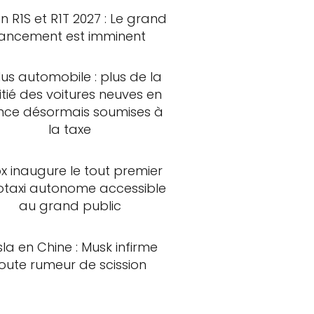
an R1S et R1T 2027 : Le grand
lancement est imminent
us automobile : plus de la
tié des voitures neuves en
nce désormais soumises à
la taxe
x inaugure le tout premier
otaxi autonome accessible
au grand public
sla en Chine : Musk infirme
oute rumeur de scission