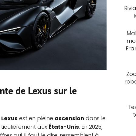
Rivi
Mal
moi
Fra
Zoo
rob
ante de Lexus sur le
Te
t
 Lexus
est en pleine
ascension
dans le
rticulièrement aux
États-Unis
. En 2025,
fres qui, il faut le dire, ressemblent à