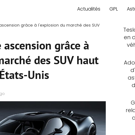
Actualités
GPL
Ast
 ascension grâce à l'explosion du marché des SUV
Tesl
en d
 ascension grâce à
vé
 marché des SUV haut
Adop
d
États-Unis
as
d
ago
G
rel