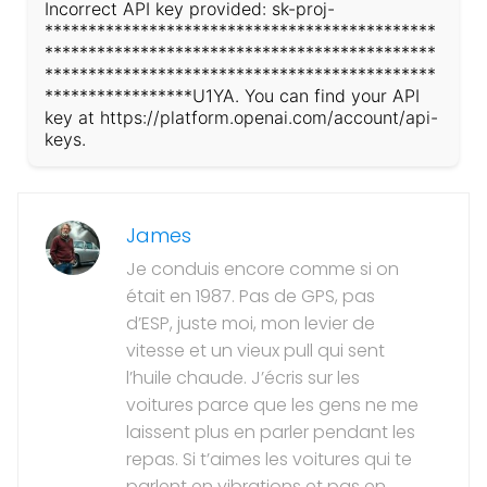
Incorrect API key provided: sk-proj-
*********************************************
*********************************************
*********************************************
*****************U1YA. You can find your API
key at https://platform.openai.com/account/api-
keys.
James
Je conduis encore comme si on
était en 1987. Pas de GPS, pas
d’ESP, juste moi, mon levier de
vitesse et un vieux pull qui sent
l’huile chaude. J’écris sur les
voitures parce que les gens ne me
laissent plus en parler pendant les
repas. Si t’aimes les voitures qui te
parlent en vibrations et pas en