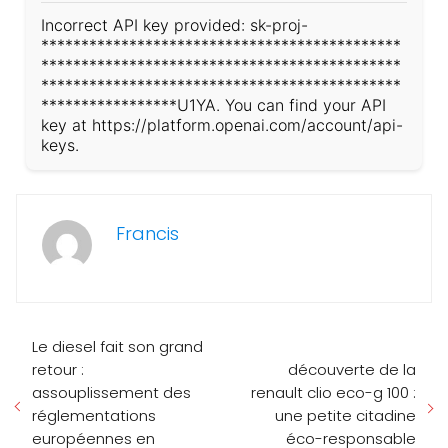
Incorrect API key provided: sk-proj-
*********************************************
*********************************************
*********************************************
*****************U1YA. You can find your API
key at https://platform.openai.com/account/api-
keys.
Francis
Le diesel fait son grand
retour :
découverte de la
assouplissement des
renault clio eco-g 100 :
réglementations
une petite citadine
européennes en
éco-responsable