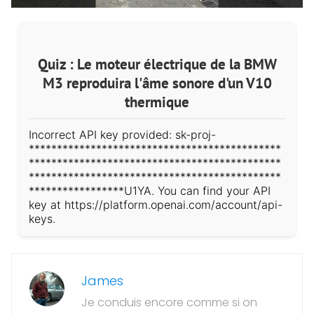
Quiz : Le moteur électrique de la BMW
M3 reproduira l'âme sonore d'un V10
thermique
Incorrect API key provided: sk-proj-
*********************************************
*********************************************
*********************************************
*****************U1YA. You can find your API
key at https://platform.openai.com/account/api-
keys.
James
Je conduis encore comme si on