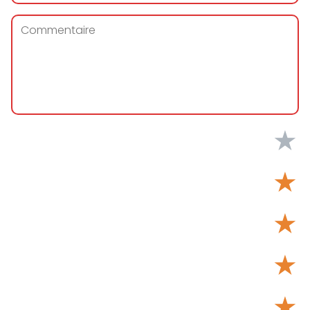
★
★
★
★
★