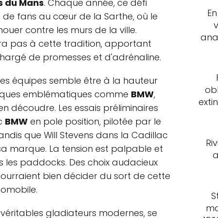
s du Mans
. Chaque année, ce défi
En
rs de fans au cœur de la Sarthe, où le
ouer contre les murs de la ville.
ana
ra pas à cette tradition, apportant
hargé de promesses et d'adrénaline.
es équipes semble être à la hauteur
ob
arques emblématiques comme
BMW
,
exti
en découdre. Les essais préliminaires
ec
BMW
en pole position, pilotée par le
ndis que Will Stevens dans la Cadillac
Ri
sa marque. La tension est palpable et
a
ans les paddocks. Des choix audacieux
pourraient bien décider du sort de cette
tomobile.
S
ma
, véritables gladiateurs modernes, se