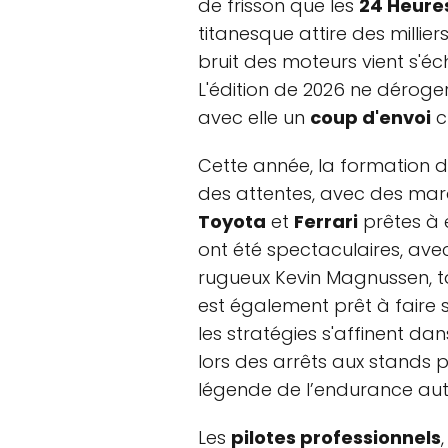
de frisson que les
24 Heure
titanesque attire des millie
bruit des moteurs vient s'éch
L'édition de 2026 ne déroge
avec elle un
coup d'envoi
c
Cette année, la formation d
des attentes, avec des m
Toyota
et
Ferrari
prêtes à 
ont été spectaculaires, av
rugueux Kevin Magnussen, ta
est également prêt à faire 
les stratégies s'affinent d
lors des arrêts aux stands 
légende de l’endurance au
Les
pilotes professionnels