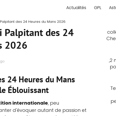
Actualités
GPL
Ast
 Palpitant des 24 Heures du Mans 2026
i Palpitant des 24
col
Che
s 2026
,2 
ago
po
es 24 Heures du Mans
le Éblouissant
Te
pe
tion internationale
, peu
nter d'évoquer autant de passion et