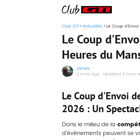
Club GTI
Actualités
Le Coup d'Envoi
Le Coup d'Envo
Heures du Man
James
2 mois ago
· Updated 2 mois 
Le Coup d'Envoi d
2026 : Un Spectac
Dans le milieu de la
compéti
d'événements peuvent se va