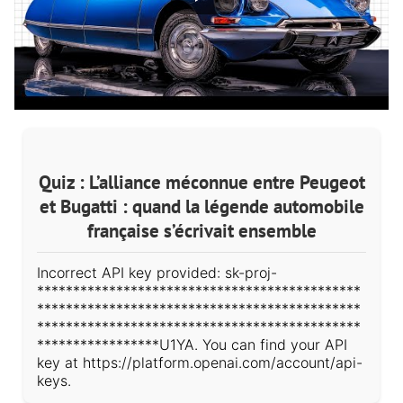
Quiz : L’alliance méconnue entre Peugeot
et Bugatti : quand la légende automobile
française s’écrivait ensemble
Incorrect API key provided: sk-proj-
*********************************************
*********************************************
*********************************************
*****************U1YA. You can find your API
key at https://platform.openai.com/account/api-
keys.