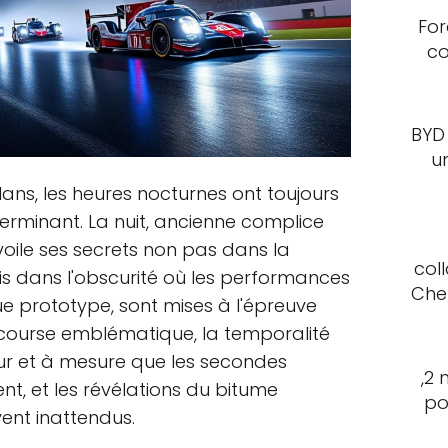
For
co
BYD
u
ns, les heures nocturnes ont toujours
terminant. La nuit, ancienne complice
ile ses secrets non pas dans la
col
is dans l'obscurité où les performances
Che
e prototype, sont mises à l'épreuve
course emblématique, la temporalité
fur et à mesure que les secondes
,2 
nent, et les révélations du bitume
po
ent inattendus.