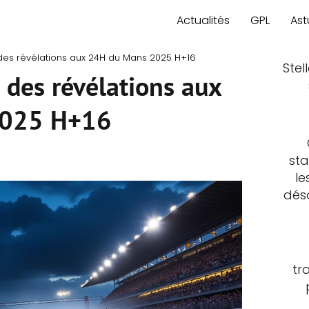
Actualités
GPL
Ast
 des révélations aux 24H du Mans 2025 H+16
Stel
 des révélations aux
2025 H+16
sta
le
déso
tr