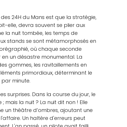
s des 24H du Mans est que la stratégie,
t-elle, devra souvent se plier aux
ine la nuit tombée, les temps de
s aux stands se sont métamorphosés en
horégraphié, où chaque seconde
r en un désastre monumental. La
 des gommes, les ravitaillements en
léments primordiaux, déterminant le
 par minute.
es surprises. Dans la course du jour, le
mais la nuit ? La nuit dit non ! Elle
e un théâtre d’ombres, ajoutant une
affaire. Un haltère d'erreurs peut
t. L'an passé, un pilote avait failli