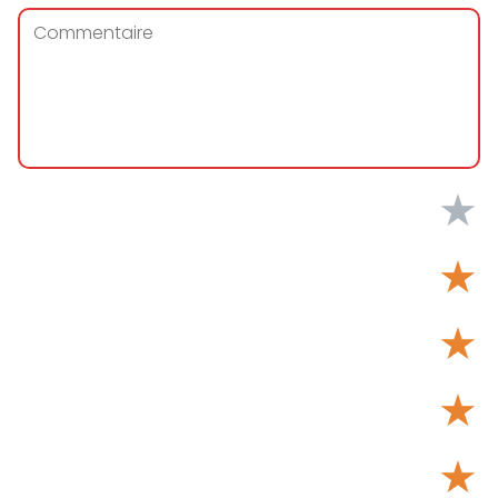
★
★
★
★
★