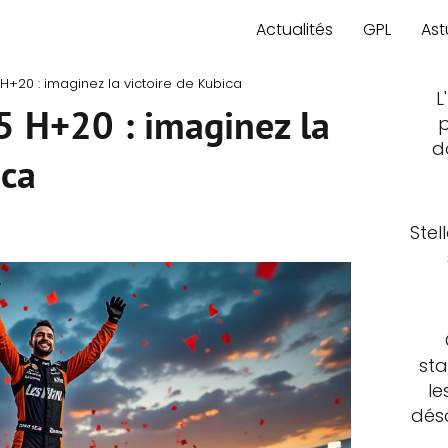
Actualités
GPL
Ast
+20 : imaginez la victoire de Kubica
L
 H+20 : imaginez la
p
d
ica
Stel
sta
le
déso