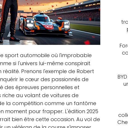
tr
For
co
le sport automobile où l'improbable
mme si l'univers lui-même conspirait
 réalité. Prenons l'exemple de Robert
BYD
conquérir le cœur des passionnés de
u
sé des épreuves personnelles et
 riche au volant de voitures de
air de la compétition comme un fantôme
bon moment pour frapper. L'édition 2025
col
ait bien être cette occasion. Au vol de
Che
voir un vétéran de la course s'imposer