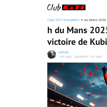
Club GTI
Actualités
h du Mans 2025 H
h du Mans 2025
victoire de Kub
James
1 an ago
· Updated 1 an ago