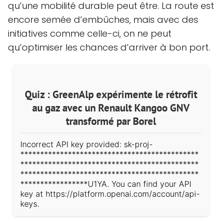
qu’une mobilité durable peut être. La route est
encore semée d’embûches, mais avec des
initiatives comme celle-ci, on ne peut
qu’optimiser les chances d’arriver à bon port.
Quiz : GreenAlp expérimente le rétrofit
au gaz avec un Renault Kangoo GNV
transformé par Borel
Incorrect API key provided: sk-proj-
*********************************************
*********************************************
*********************************************
*****************U1YA. You can find your API
key at https://platform.openai.com/account/api-
keys.