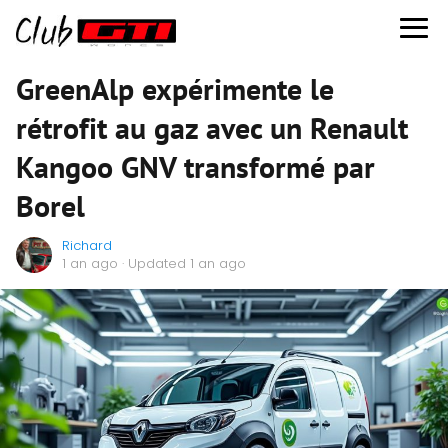
GreenAlp expérimente le
rétrofit au gaz avec un Renault
Kangoo GNV transformé par
Borel
Richard
1 an ago
· Updated 1 an ago