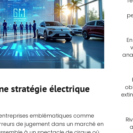
Te
pe
En
ana
ne stratégie électrique
ob
exti
des entreprises emblématiques comme
Ri
erreurs de jugement dans un marché en
a
ressemble à un spectacle de cirque où