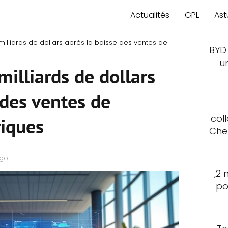
Actualités
GPL
Ast
illiards de dollars après la baisse des ventes de
BYD
u
illiards de dollars
 des ventes de
col
riques
Che
ago
,2 
po