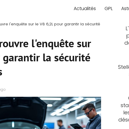
Actualités
GPL
Ast
uvre l'enquête sur le V8 6,2L pour garantir la sécurité
L
p
ouvre l'enquête sur
d
 garantir la sécurité
Stel
s
ago
sta
le
déso