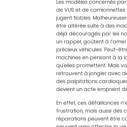
Les modèles concernés par 
de VUS et de camionnette
jugent fiables. Malheureuse
être altérée suite à des inc
déjà découragés par les no
un rappel, goûtent à l’amert
précieux véhicules. Peut-êtr
machines en pensant à la l
qu'elles promettent. Mais v
retrouvent à jongler avec 
des palpitations cardiaques
devient un acte empreint de
En effet, ces défaillances 
frustration, mais aussi des c
réparations peuvent être coû
peuvent ainsi affecter la v