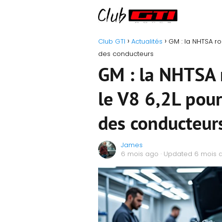
Club GTI
Actualités
GM : la NHTSA ro
des conducteurs
GM : la NHTSA r
le V8 6,2L pour
des conducteur
James
6 mois ago
· Updated 6 mois 