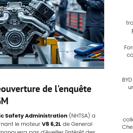
tr
For
co
BYD
éouverture de l'enquête
u
 GM
ic Safety Administration
(NHTSA) a
col
rnant le moteur
V8 6,2L
de General
Che
manquera pas d'éveiller l'intérêt des