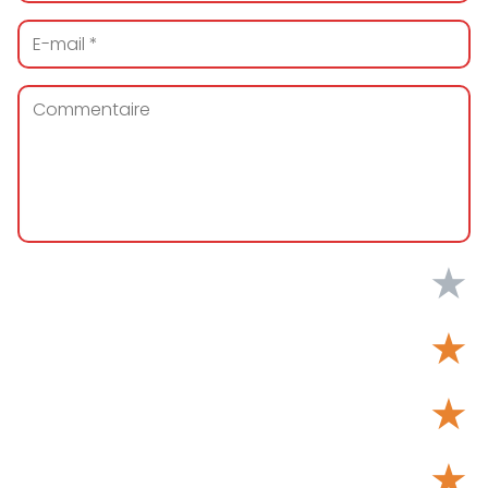
★
★
★
★