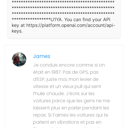
*********************************************
*********************************************
*********************************************
*****************U1YA. You can find your API
key at https://platform.openai.com/account/api-
keys.
James
Je conduis encore comme si on
était en 1987. Pas de GPS, pas
d’ESP, juste moi, mon levier de
vitesse et un vieux pull qui sent
l’huile chaude. J’écris sur les
voitures parce que les gens ne me
laissent plus en parler pendant les
repas. Si t’aimes les voitures qui te
parlent en vibrations et pas en