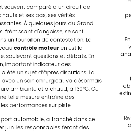
Te
st souvent comparé à un circuit de
pe
hauts et ses bas, ses vérités
essantes. À quelques jours du Grand
tes, frémissant d'angoisse, se sont
En
 un tourbillon de contestation. La
ouveau
contrôle moteur
en est la
ana
nte, soulevant questions et débats. En
on, important indicateur des
 été un sujet d’âpres discutions. La
ée avec un soin chirurgical, va désormais
ob
ature ambiante et à chaud, à 130°C. Ce
exti
u'une telle mesure entraîne des
les performances sur piste.
Ri
 sport automobile, a tranché dans ce
a
1er juin, les responsables feront des