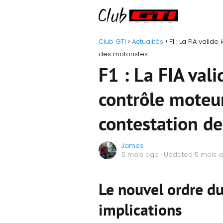
Club GTI
Actualités
F1 : La FIA vali
des motoristes
F1 : La FIA val
contrôle moteu
contestation de
James
5 mois ago
· Updated 5 mois 
Le nouvel ordre du 
implications