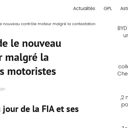
Actualités
GPL
Ast
de le nouveau contrôle moteur malgré la contestation
BYD
u
ide le nouveau
r malgré la
col
s motoristes
Che
ago
,2 
po
jour de la FIA et ses