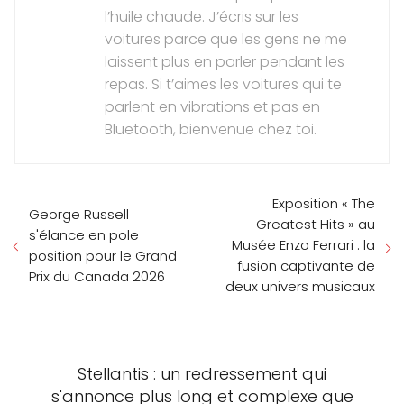
l’huile chaude. J’écris sur les
voitures parce que les gens ne me
laissent plus en parler pendant les
repas. Si t’aimes les voitures qui te
parlent en vibrations et pas en
Bluetooth, bienvenue chez toi.
Exposition « The
George Russell
Greatest Hits » au
s'élance en pole
Musée Enzo Ferrari : la
position pour le Grand
fusion captivante de
Prix du Canada 2026
deux univers musicaux
Stellantis : un redressement qui
s'annonce plus long et complexe que