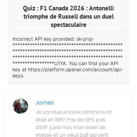
Quiz : F1 Canada 2026 : Antonelli
triomphe de Russell dans un duel
spectaculaire
Incorrect API key provided: sk-proj-
*********************************************
*********************************************
*********************************************
*****************U1YA. You can find your API
key at https://platform.openai.com/account/api-
keys.
James
Je conduis encore comme si on
était en 1987. Pas de GPS, pas
d’ESP, juste moi, mon levier de
vitesse et un vieux pull qui sent