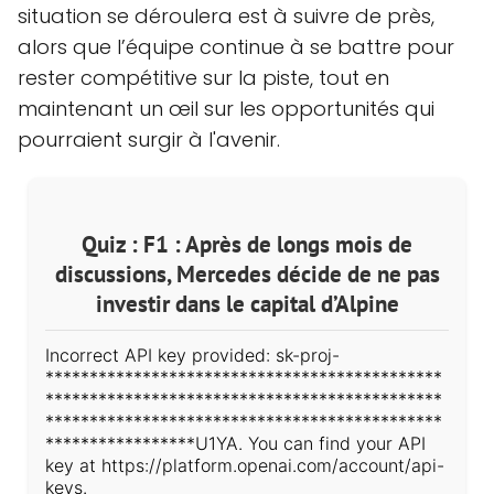
situation se déroulera est à suivre de près,
alors que l’équipe continue à se battre pour
rester compétitive sur la piste, tout en
maintenant un œil sur les opportunités qui
pourraient surgir à l'avenir.
Quiz : F1 : Après de longs mois de
discussions, Mercedes décide de ne pas
investir dans le capital d’Alpine
Incorrect API key provided: sk-proj-
*********************************************
*********************************************
*********************************************
*****************U1YA. You can find your API
key at https://platform.openai.com/account/api-
keys.