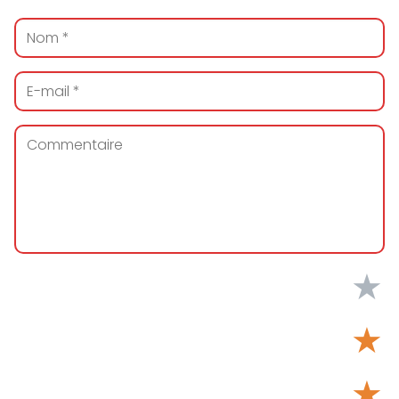
★
★
★