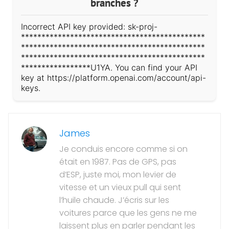
branches ?
Incorrect API key provided: sk-proj-
*********************************************
*********************************************
*********************************************
*****************U1YA. You can find your API
key at https://platform.openai.com/account/api-
keys.
James
Je conduis encore comme si on
était en 1987. Pas de GPS, pas
d’ESP, juste moi, mon levier de
vitesse et un vieux pull qui sent
l’huile chaude. J’écris sur les
voitures parce que les gens ne me
laissent plus en parler pendant les