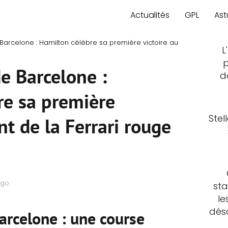
Actualités
GPL
Ast
Barcelone : Hamilton célèbre sa première victoire au
L
p
e Barcelone :
d
re sa première
Stel
nt de la Ferrari rouge
ago
sta
le
déso
arcelone : une course