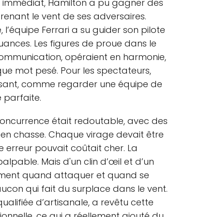
êt immédiat, Hamilton a pu gagner des
prenant le vent de ses adversaires.
l’équipe Ferrari a su guider son pilote
ances. Les figures de proue dans le
 communication, opéraient en harmonie,
e mot pesé. Pour les spectateurs,
issant, comme regarder une équipe de
 parfaite.
 concurrence était redoutable, avec des
en chasse. Chaque virage devait être
 erreur pouvait coûtait cher. La
alpable. Mais d'un clin d’œil et d’un
actement quand attaquer et quand se
ucon qui fait du surplace dans le vent.
ualifiée d’artisanale, a revêtu cette
nnelle, ce qui a réellement ajouté du