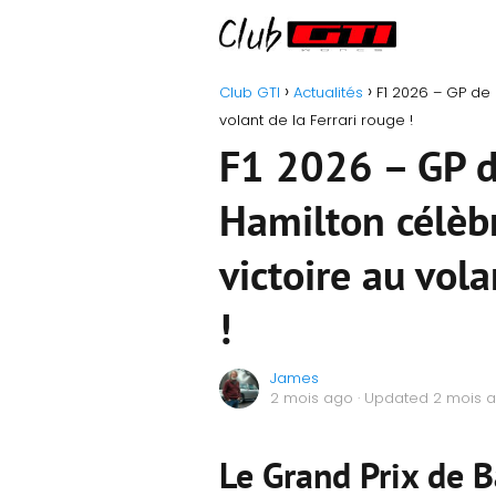
Club GTI
Actualités
F1 2026 – GP de 
volant de la Ferrari rouge !
F1 2026 – GP d
Hamilton célèb
victoire au vola
!
James
2 mois ago
· Updated 2 mois 
Le Grand Prix de B