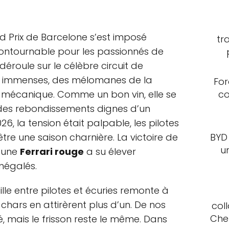
nd Prix de Barcelone s’est imposé
tr
ntournable pour les passionnés de
 déroule sur le célèbre circuit de
es immenses, des mélomanes de la
For
la mécanique. Comme un bon vin, elle se
co
c des rebondissements dignes d’un
6, la tension était palpable, les pilotes
BYD
être une saison charnière. La victoire de
u
’une
Ferrari rouge
a su élever
inégalés.
aille entre pilotes et écuries remonte à
 chars en attirèrent plus d’un. De nos
col
Che
, mais le frisson reste le même. Dans