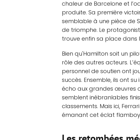
chaleur de Barcelone et l’ode
produite. Sa première victoi
semblable à une pièce de S
de triomphe. Le protagoniste
trouve enfin sa place dans l’
Bien qu'Hamilton soit un pilot
rôle des autres acteurs. L’éq
personnel de soutien ont jo
succès. Ensemble, ils ont su
écho aux grandes œuvres d'i
semblent inébranlables fini
classements. Mais ici, Ferrar
émanant cet éclat flamboyan
Les retombées méd