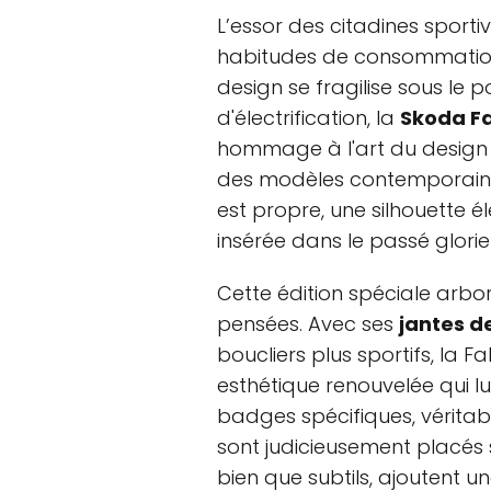
L’essor des citadines sporti
habitudes de consommation
design se fragilise sous le 
d'électrification, la
Skoda Fa
hommage à l'art du design
des modèles contemporains, 
est propre, une silhouette 
insérée dans le passé glori
Cette édition spéciale arbor
pensées. Avec ses
jantes d
boucliers plus sportifs, la Fa
esthétique renouvelée qui l
badges spécifiques, véritable
sont judicieusement placés su
bien que subtils, ajoutent u