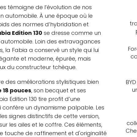
ves témoigne de l’évolution de nos
 automobile. À une époque où le
tr
poids des normes d’hybridation et
bia Edition 130
se dresse comme un
 automobile. Loin des extravagances
For
la Fabia a conservé un style qui lui
co
élégante et moderne, épurée, mais
eux du constructeur tchèque.
e des améliorations stylistiques bien
BYD
u
e 18 pouces
, son becquet et ses
bia Edition 130 tire profit d’une
ui confère un dynamisme palpable. Les
s signes distinctifs de cette version,
col
r les ailes et le coffre. Ces éléments,
Che
ne touche de raffinement et d'originalité