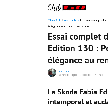
Club GTI
Actualités
Essai complet de
élégance au rendez-vous
Essai complet d
Edition 130 : P
élégance au re
James
6 mois ago
· Updated 6 mois 
La Skoda Fabia Ed
intemporel et aud