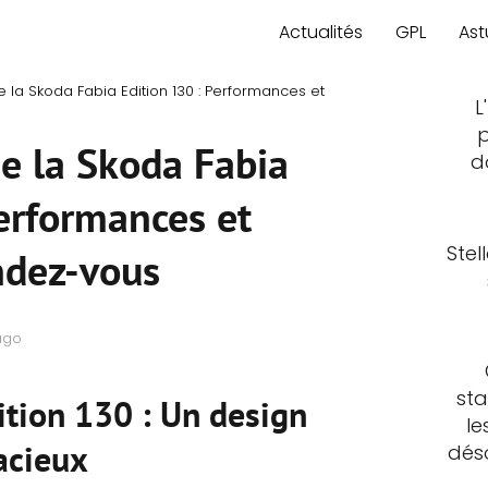
Actualités
GPL
Ast
 la Skoda Fabia Edition 130 : Performances et
L
p
e la Skoda Fabia
d
erformances et
Stel
ndez-vous
ago
sta
ition 130 : Un design
le
acieux
déso