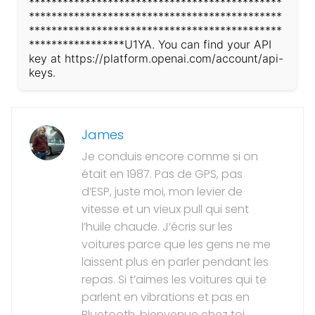
*********************************************
*********************************************
*********************************************
*****************U1YA. You can find your API
key at https://platform.openai.com/account/api-
keys.
James
Je conduis encore comme si on
était en 1987. Pas de GPS, pas
d’ESP, juste moi, mon levier de
vitesse et un vieux pull qui sent
l’huile chaude. J’écris sur les
voitures parce que les gens ne me
laissent plus en parler pendant les
repas. Si t’aimes les voitures qui te
parlent en vibrations et pas en
Bluetooth, bienvenue chez toi.