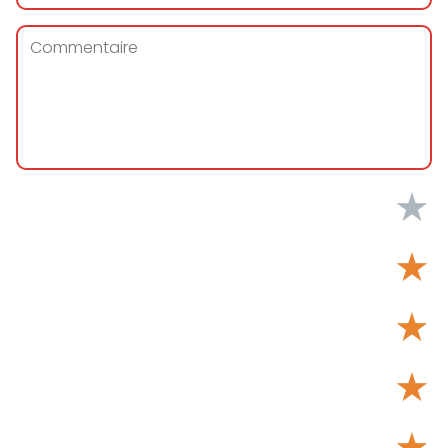
★
★
★
★
★