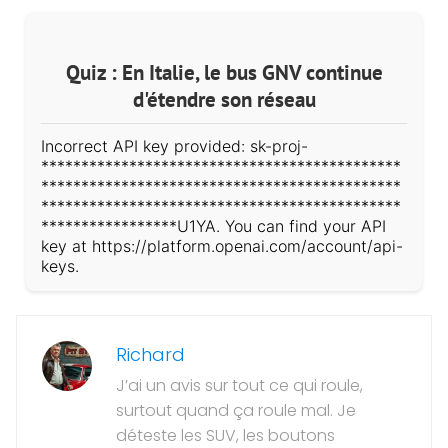
Quiz : En Italie, le bus GNV continue
d'étendre son réseau
Incorrect API key provided: sk-proj-
*********************************************
*********************************************
*********************************************
*****************U1YA. You can find your API
key at https://platform.openai.com/account/api-
keys.
Richard
J’ai un avis sur tout ce qui roule,
surtout quand ça roule mal. Je
déteste les SUV, les boutons