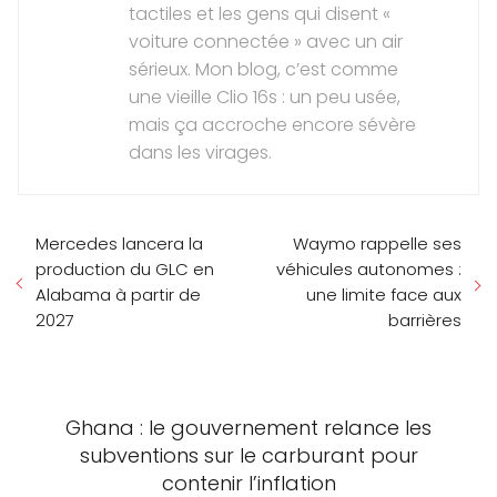
tactiles et les gens qui disent «
voiture connectée » avec un air
sérieux. Mon blog, c’est comme
une vieille Clio 16s : un peu usée,
mais ça accroche encore sévère
dans les virages.
Mercedes lancera la
Waymo rappelle ses
production du GLC en
véhicules autonomes :
Alabama à partir de
une limite face aux
2027
barrières
Ghana : le gouvernement relance les
subventions sur le carburant pour
contenir l’inflation