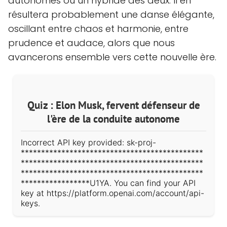
autonomes ou un hybride des deux. Il en
résultera probablement une danse élégante,
oscillant entre chaos et harmonie, entre
prudence et audace, alors que nous
avancerons ensemble vers cette nouvelle ère.
Quiz : Elon Musk, fervent défenseur de
l'ère de la conduite autonome
Incorrect API key provided: sk-proj-
*********************************************
*********************************************
*********************************************
*****************U1YA. You can find your API
key at https://platform.openai.com/account/api-
keys.