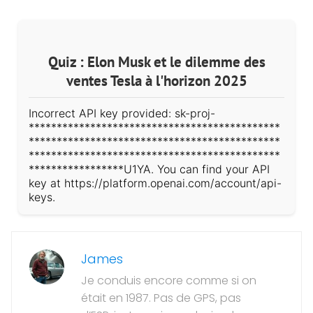
Quiz : Elon Musk et le dilemme des
ventes Tesla à l'horizon 2025
Incorrect API key provided: sk-proj-
*********************************************
*********************************************
*********************************************
*****************U1YA. You can find your API
key at https://platform.openai.com/account/api-
keys.
James
Je conduis encore comme si on
était en 1987. Pas de GPS, pas