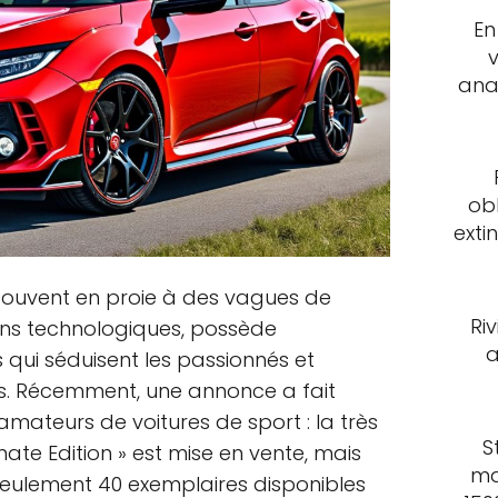
En
ana
ob
exti
souvent en proie à des vagues de
Ri
ons technologiques, possède
a
 qui séduisent les passionnés et
es. Récemment, une annonce a fait
ateurs de voitures de sport : la très
S
mate Edition » est mise en vente, mais
ma
 seulement 40 exemplaires disponibles