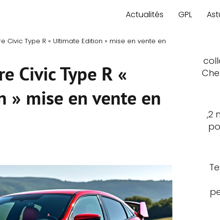
Actualités
GPL
Ast
e Civic Type R « Ultimate Edition » mise en vente en
col
re Civic Type R «
Che
n » mise en vente en
,2 
po
Te
pe