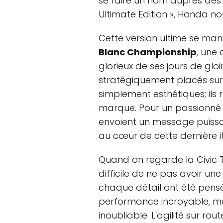
se faire un nom auprès des a
Ultimate Edition », Honda n
Cette version ultime se mani
Blanc Championship
, une
glorieux de ses jours de glo
stratégiquement placés sur 
simplement esthétiques; ils r
marque. Pour un passionné d
envoient un message puissan
au cœur de cette dernière it
Quand on regarde la Civic T
difficile de ne pas avoir un
chaque détail ont été pensé
performance incroyable, ma
inoubliable. L'agilité sur rou