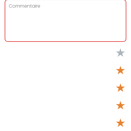
★
★
★
★
★