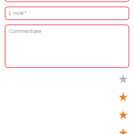
★
★
★
★