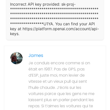
Incorrect API key provided: sk-proj-
*********************************************
*********************************************
*********************************************
*****************U1YA. You can find your API
key at https://platform.openai.com/account/api-
keys.
James
Je conduis encore comme si on
était en 1987. Pas de GPS, pas
d’ESP, juste moi, mon levier de
vitesse et un vieux pull qui sent
l’huile chaude. J’écris sur les
voitures parce que les gens ne me
laissent plus en parler pendant les
repas. Si t’aimes les voitures qui te