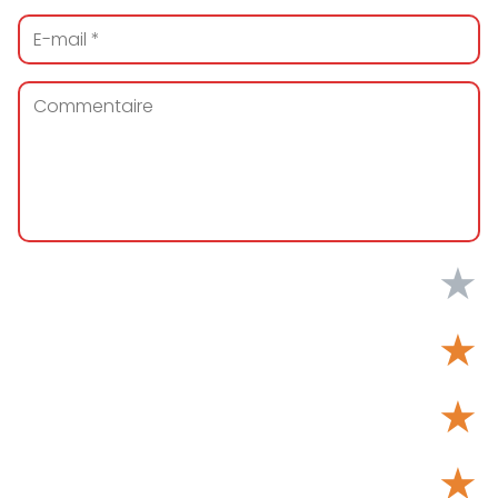
★
★
★
★