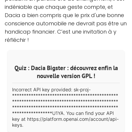
indéniable que chaque geste compte, et
Dacia a bien compris que le prix d'une bonne
conscience automobile ne devrait pas être un
handicap financier. C’est une invitation à y
réfléchir !
Quiz : Dacia Bigster : découvrez enfin la
nouvelle version GPL !
Incorrect API key provided: sk-proj-
*********************************************
*********************************************
*********************************************
*****************U1YA. You can find your API
key at https://platform.openai.com/account/api-
keys.