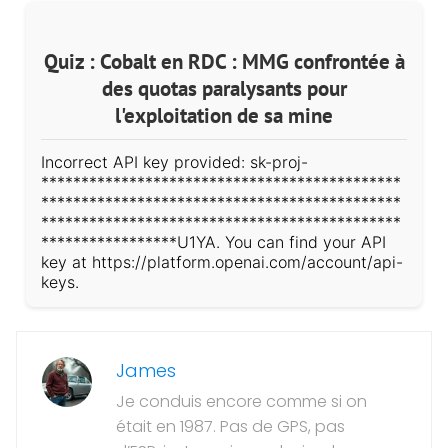
Quiz : Cobalt en RDC : MMG confrontée à
des quotas paralysants pour
l'exploitation de sa mine
Incorrect API key provided: sk-proj-
*********************************************
*********************************************
*********************************************
*****************U1YA. You can find your API
key at https://platform.openai.com/account/api-
keys.
James
Je conduis encore comme si on
était en 1987. Pas de GPS, pas