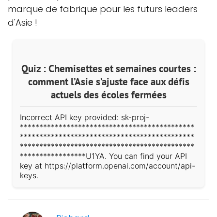
marque de fabrique pour les futurs leaders
d'Asie !
Quiz : Chemisettes et semaines courtes :
comment l’Asie s’ajuste face aux défis
actuels des écoles fermées
Incorrect API key provided: sk-proj-
*********************************************
*********************************************
*********************************************
*****************U1YA. You can find your API
key at https://platform.openai.com/account/api-
keys.