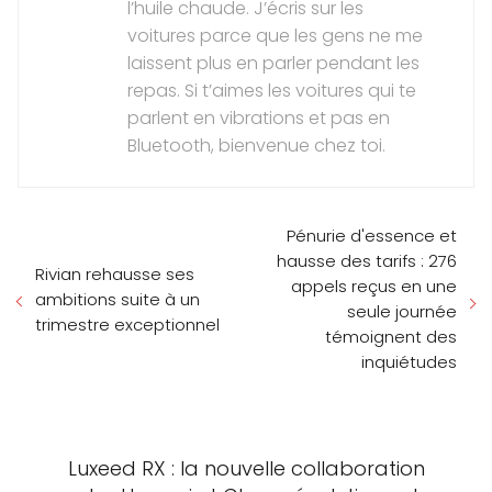
l’huile chaude. J’écris sur les
voitures parce que les gens ne me
laissent plus en parler pendant les
repas. Si t’aimes les voitures qui te
parlent en vibrations et pas en
Bluetooth, bienvenue chez toi.
Pénurie d'essence et
hausse des tarifs : 276
Rivian rehausse ses
appels reçus en une
ambitions suite à un
seule journée
trimestre exceptionnel
témoignent des
inquiétudes
Luxeed RX : la nouvelle collaboration