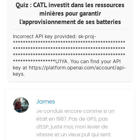
Quiz : CATL investit dans les ressources
minières pour garantir
l'approvisionnement de ses batteries
Incorrect API key provided: sk-proj-
*********************************************
*********************************************
*********************************************
*****************U1YA. You can find your API
key at https://platform.openai.com/account/api-
keys.
James
Je conduis encore comme si on
était en 1987. Pas de GPS, pas
d’ESP, juste moi, mon levier de
vitesse et un vieux pull qui sent