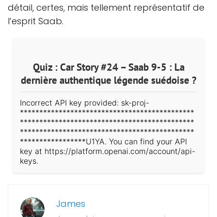
détail, certes, mais tellement représentatif de
l’esprit Saab.
Quiz : Car Story #24 – Saab 9-5 : La
dernière authentique légende suédoise ?
Incorrect API key provided: sk-proj-
*********************************************
*********************************************
*********************************************
*****************U1YA. You can find your API
key at https://platform.openai.com/account/api-
keys.
James