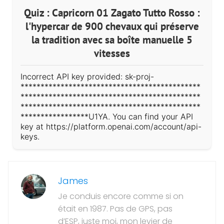
Quiz : Capricorn 01 Zagato Tutto Rosso :
l'hypercar de 900 chevaux qui préserve
la tradition avec sa boîte manuelle 5
vitesses
Incorrect API key provided: sk-proj-
*********************************************
*********************************************
*********************************************
*****************U1YA. You can find your API
key at https://platform.openai.com/account/api-
keys.
James
Je conduis encore comme si on
était en 1987. Pas de GPS, pas
d’ESP, juste moi, mon levier de