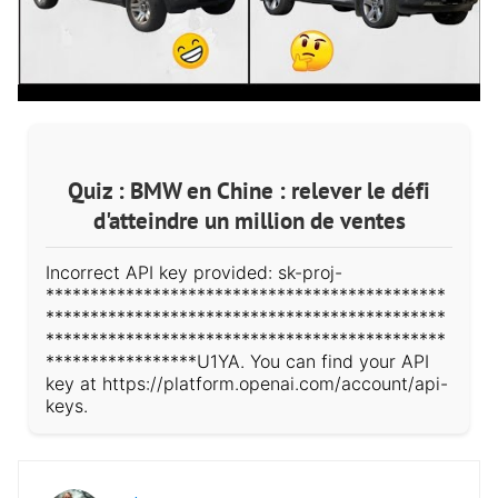
Quiz : BMW en Chine : relever le défi
d'atteindre un million de ventes
Incorrect API key provided: sk-proj-
*********************************************
*********************************************
*********************************************
*****************U1YA. You can find your API
key at https://platform.openai.com/account/api-
keys.