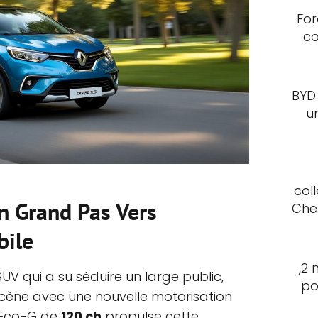
For
co
BYD
u
col
n Grand Pas Vers
Che
bile
,2 
SUV qui a su séduire un large public,
po
 scène avec une nouvelle motorisation
r Eco-G de
120 ch
propulse cette