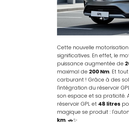
Cette nouvelle motorisation 
significatives. En effet, le m
puissance augmentée de
2
maximal de
200 Nm
. Et tou
carburant ! Grâce à des so
l'intégration du réservoir G
son espace et sa praticité
réservoir GPL et
48 litres
pou
magique se produit : l'aut
km
. 🚗✨