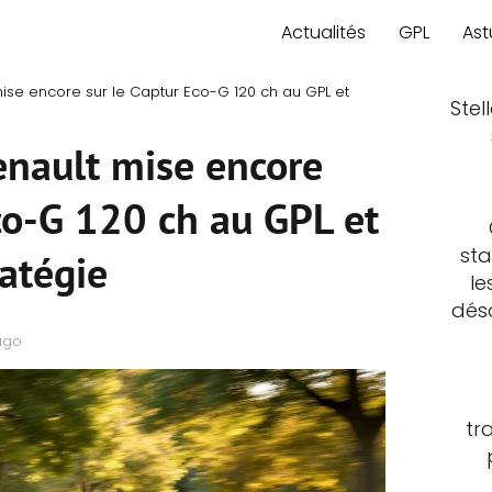
Actualités
GPL
Ast
mise encore sur le Captur Eco-G 120 ch au GPL et
Stel
enault mise encore
co-G 120 ch au GPL et
sta
ratégie
le
déso
ago
tr