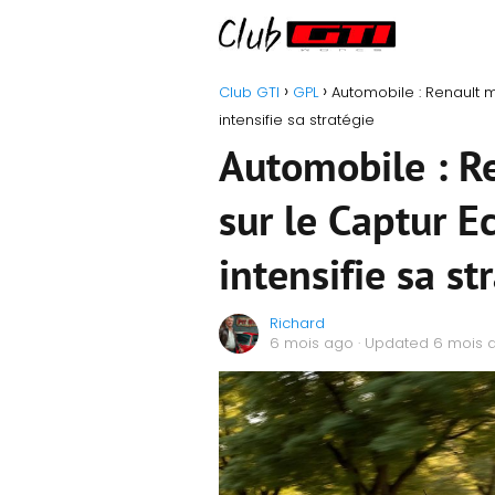
Club GTI
GPL
Automobile : Renault 
intensifie sa stratégie
Automobile : R
sur le Captur E
intensifie sa st
Richard
6 mois ago
· Updated 6 mois 