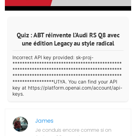
Quiz : ABT réinvente l’Audi RS Q8 avec
une édition Legacy au style radical
Incorrect API key provided: sk-proj-
*********************************************
*********************************************
*********************************************
*****************U1YA. You can find your API
key at https://platform.openai.com/account/api-
keys.
James
Je conduis encore comme si on