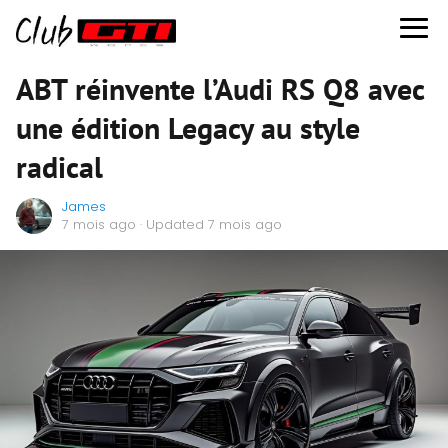
ABT réinvente l’Audi RS Q8 avec
une édition Legacy au style
radical
James
7 mois ago
· Updated 7 mois ago