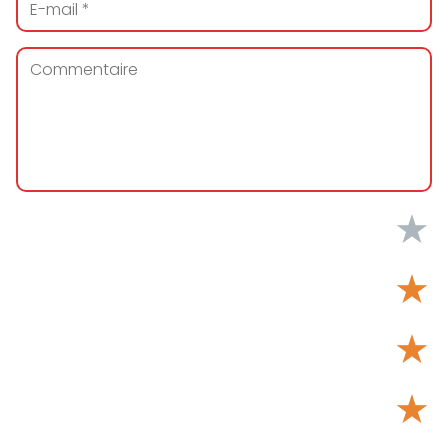
★
★
★
★