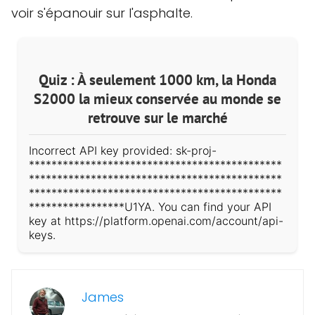
voir s'épanouir sur l'asphalte.
Quiz : À seulement 1000 km, la Honda
S2000 la mieux conservée au monde se
retrouve sur le marché
Incorrect API key provided: sk-proj-
*********************************************
*********************************************
*********************************************
*****************U1YA. You can find your API
key at https://platform.openai.com/account/api-
keys.
James