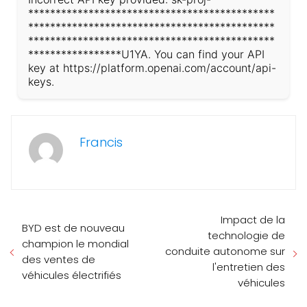
*********************************************
*********************************************
*********************************************
*****************U1YA. You can find your API
key at https://platform.openai.com/account/api-
keys.
Francis
Impact de la
BYD est de nouveau
technologie de
champion le mondial
conduite autonome sur
des ventes de
l'entretien des
véhicules électrifiés
véhicules