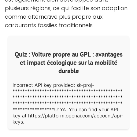
plusieurs régions, ce qui facilite son adoption
comme alternative plus propre aux
carburants fossiles traditionnels.
Quiz : Voiture propre au GPL : avantages
et impact écologique sur la mobilité
durable
Incorrect API key provided: sk-proj-
*********************************************
*********************************************
*********************************************
*****************U1YA. You can find your API
key at https://platform.openai.com/account/api-
keys.