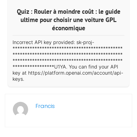
Quiz : Rouler à moindre coût : le guide
ultime pour choisir une voiture GPL
économique
Incorrect API key provided: sk-proj-
*********************************************
*********************************************
*********************************************
*****************U1YA. You can find your API
key at https://platform.openai.com/account/api-
keys.
Francis