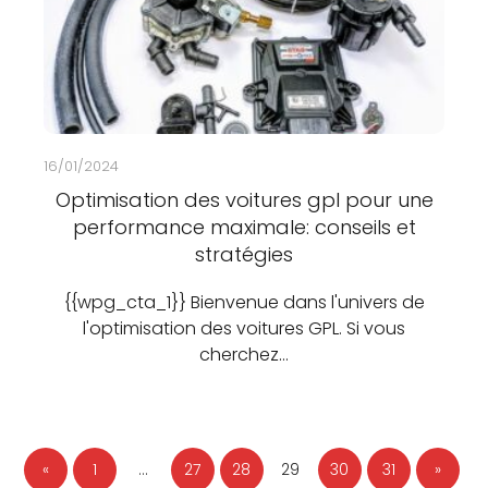
16/01/2024
Optimisation des voitures gpl pour une
performance maximale: conseils et
stratégies
{{wpg_cta_1}} Bienvenue dans l'univers de
l'optimisation des voitures GPL. Si vous
cherchez…
«
1
…
27
28
29
30
31
»