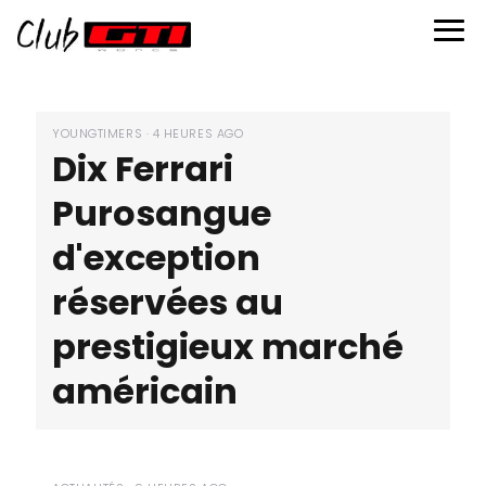
Club
GTI
YOUNGTIMERS · 4 HEURES AGO
Dix Ferrari
Purosangue
d'exception
réservées au
prestigieux marché
américain