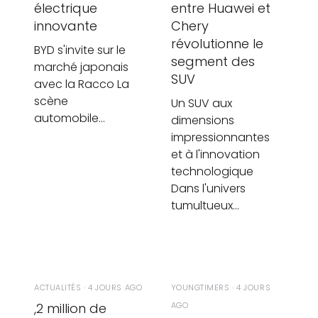
électrique
entre Huawei et
innovante
Chery
révolutionne le
BYD s'invite sur le
segment des
marché japonais
SUV
avec la Racco La
scène
Un SUV aux
automobile…
dimensions
impressionnantes
et à l'innovation
technologique
Dans l'univers
tumultueux…
ACTUALITÉS · 4 JOURS AGO
YOUNGTIMERS · 4 JOURS
,2 million de
AGO