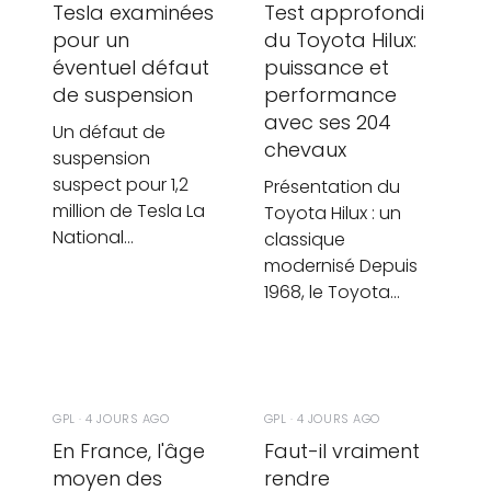
Tesla examinées
Test approfondi
pour un
du Toyota Hilux:
éventuel défaut
puissance et
de suspension
performance
avec ses 204
Un défaut de
chevaux
suspension
suspect pour 1,2
Présentation du
million de Tesla La
Toyota Hilux : un
National…
classique
modernisé Depuis
1968, le Toyota…
GPL · 4 JOURS AGO
GPL · 4 JOURS AGO
En France, l'âge
Faut-il vraiment
moyen des
rendre